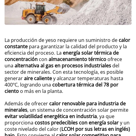
La producción de yeso requiere un suministro de
calor
constante
para garantizar la calidad del producto y la
eficiencia del proceso. La
energía solar térmica de
concentración
con
almacenamiento térmico
ofrece
una
alternativa al gas en procesos industriales
del
sector de minerales. Con esta tecnología, es posible
generar
aire caliente
y alcanzar temperaturas hasta
400ºC, logrando una
cobertura térmica del 78 por
ciento
o más en la planta.
Además de ofrecer
calor renovable para industria de
minerales
, un sistema de concentración solar permite
evitar volatilidad energética en industria
, ya que
proporciona
costos predecibles con energía solar
y un
coste nivelado del calor (
LCOH por sus letras en inglés)
bajo
. Esto convierte al
calor solar competitivo para